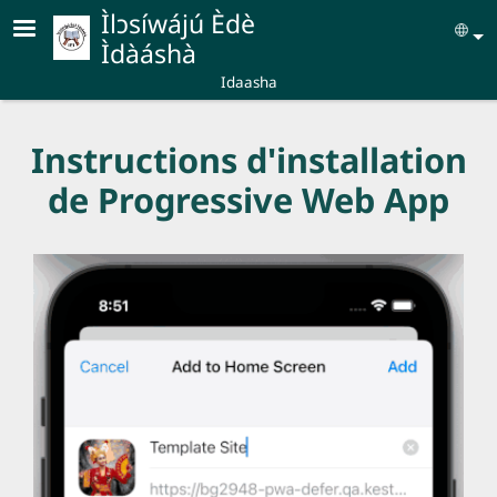
Aller au contenu principal
Ìlɔsíwájú Èdè
Se
Ìdàáshà
Idaasha
Instructions d'installation
de Progressive Web App