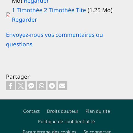
Mo)
Regarder
1 Timothée 2 Timothée Tite
(1.25 Mo)
Regarder
Envoyez-nous vos commentaires ou
questions
Partager
Contact
Droits d'auteur
Plan du site
Politique de confidentialité
Footer
Paramétrage des cookies
Se connecter